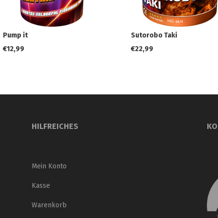
Pump it
Sutorobo Taki
€
12,99
€
22,99
HILFREICHES
KO
Mein Konto
Kasse
Warenkorb