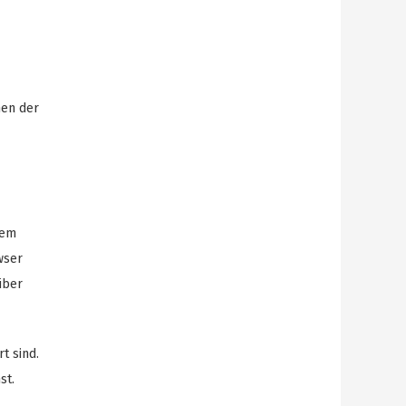
men der
dem
wser
über
t sind.
st.