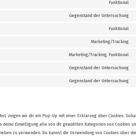
t
Funktional
C
s
t
Gegenstand der Untersuchung
w
C
s
t
Funktional
w
C
s
t
Marketing/Tracking
u
C
s
c
t
Marketing/Tracking, Funktional
v
C
s
c
t
Gegenstand der Untersuchung
g
C
s
f
t
Gegenstand der Untersuchung
f
C
s
t
i
s
s
t, zeigen wir dir ein Pop-Up mit einer Erklärung über Cookies. Soba
ns deine Einwilligung alle von dir gewählten Kategorien von Cookies u
hrieben zu verwenden. Du kannst die Verwendung von Cookies über de