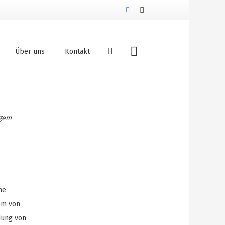
Über uns
Kontakt
igem
he
em von
dung von