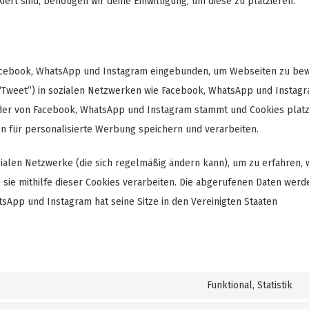
ert sind, benötigen wir deine Einwilligung, um diese zu platzieren.
Facebook, WhatsApp und Instagram eingebunden, um Webseiten zu be
. B. “Tweet”) in sozialen Netzwerken wie Facebook, WhatsApp und Instagr
, der von Facebook, WhatsApp und Instagram stammt und Cookies platzi
n für personalisierte Werbung speichern und verarbeiten.
zialen Netzwerke (die sich regelmäßig ändern kann), um zu erfahren, w
 sie mithilfe dieser Cookies verarbeiten. Die abgerufenen Daten werd
tsApp und Instagram hat seine Sitze in den Vereinigten Staaten
Funktional, Statistik
C