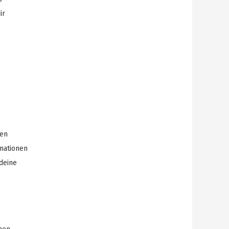
ir
den
mationen
deine