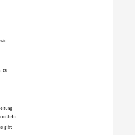
 wie
, zu
beitung
rmitteln.
s gibt