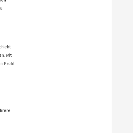
chen
zu
chieht
en. Mit
n Profil
hrere