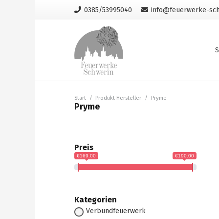
0385/53995040
info@feuerwerke-sch
S
Start
/
Produkt Hersteller
/
Pryme
Pryme
Preis
€169.00
€190.00
Kategorien
Verbundfeuerwerk