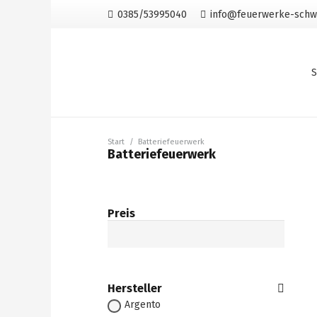
0385/53995040
info@feuerwerke-schw
S
Start
/
Batteriefeuerwerk
Batteriefeuerwerk
Preis
Hersteller
Argento