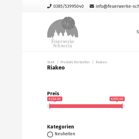
0385/53995040
info@feuerwerke-sch
S
Start
/
Produkt Hersteller
/
Riakeo
Riakeo
Preis
€194.00
€350.00
Kategorien
Neuheiten