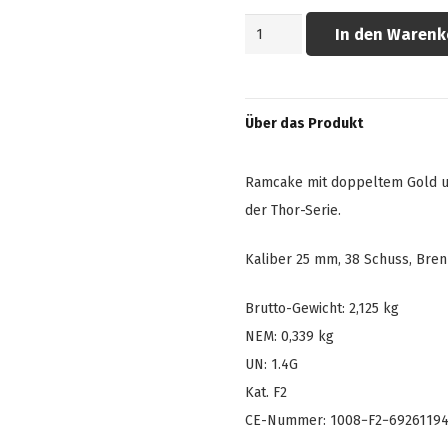
Exploding
In den Warenk
Hymir
Menge
Über das Produkt
Ramcake mit doppeltem Gold u
der Thor-Serie.
Kaliber 25 mm, 38 Schuss, Bre
Brutto-Gewicht: 2,125 kg
NEM: 0,339 kg
UN: 1.4G
Kat. F2
CE-Nummer: 1008−F2−6926119