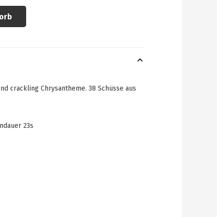
orb
nd crackling Chrysantheme. 38 Schüsse aus
nndauer 23s
4