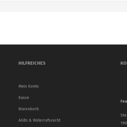
HILFREICHES
KO
Mein Konto
Kasse
Feu
Warenkorb
Ste
AGBs & Widerrufsrecht
190